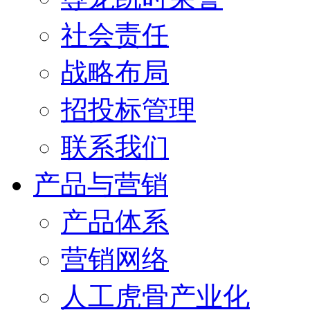
社会责任
战略布局
招投标管理
联系我们
产品与营销
产品体系
营销网络
人工虎骨产业化