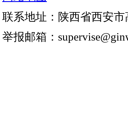
联系地址：陕西省西安市高
举报邮箱：supervise@ginw