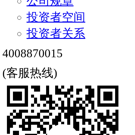
公司规章
投资者空间
投资者关系
4008870015
(客服热线)